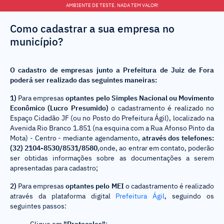
AMBIENTE DE TESTE. NADA TEM VALOR!
Como cadastrar a sua empresa no
município?
O cadastro de empresas junto a Prefeitura de Juiz de Fora
poderá ser realizado das seguintes maneiras:
1)
Para empresas
optantes pelo Simples Nacional ou Movimento
Econômico (Lucro Presumido)
o cadastramento é realizado no
Espaço Cidadão JF (ou no Posto do Prefeitura Ágil), localizado na
Avenida Rio Branco 1.851 (na esquina com a Rua Afonso Pinto da
Mota) - Centro - mediante agendamento,
através dos telefones:
(32) 2104-8530/8531/8580
,onde, ao entrar em contato, poderão
ser obtidas informações sobre as documentações a serem
apresentadas para cadastro;
2)
Para empresas
optantes pelo MEI
o cadastramento é realizado
através da plataforma digital
Prefeitura Ágil
, seguindo os
seguintes passos: