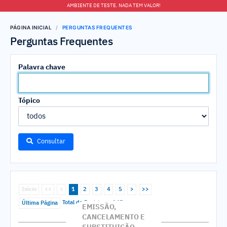
AMBIENTE DE TESTE. NADA TEM VALOR!
PÁGINA INICIAL
PERGUNTAS FREQUENTES
Perguntas Frequentes
Palavra chave
Tópico
Consultar
Início
<<
<
1
2
3
4
5
>
>>
Última Página
Total de Registros : 147