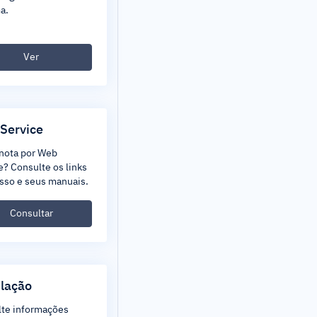
a.
Ver
Service
nota por Web
e? Consulte os links
sso e seus manuais.
Consultar
slação
te informações