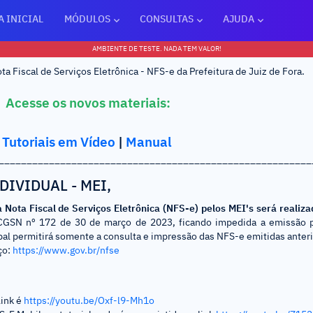
A INICIAL
MÓDULOS
CONSULTAS
AJUDA
AMBIENTE DE TESTE. NADA TEM VALOR!
 Fiscal de Serviços Eletrônica - NFS-e da Prefeitura de Juiz de Fora.
Acesse os novos materiais:
Tutoriais em Vídeo
|
Manual
________________________________________________________
IVIDUAL - MEI,
 Nota Fiscal de Serviços Eletrônica (NFS-e) pelos MEI's será realiz
CGSN nº 172 de 30 de março de 2023, ficando impedida a emissão p
pal permitirá somente a consulta e impressão das NFS-e emitidas anter
ço:
https://www.gov.br/nfse
link é
https://youtu.be/Oxf-l9-Mh1o