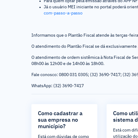
Para quem optar pela emissão através do APP NFS-
Já o usuário MEI iniciante no portal poderá orie
com-passo-a-passo
Informamos que o Plantão Fiscal atende às terças-feir
O atendimento do Plantão Fiscal se dá exclusivamente 
O atendimento de ordem sistêmica à Nota Fiscal de Serv
08h00 às 12h00 e de 14h00 às 18h00.
Fale conosco: 0800 031 0305; (32) 3690-7417; (32) 3
WhatsApp: (32) 3690-7417
Como cadastrar a
Como util
sua empresa no
sistema 
município?
Está com dif
utilização do
Está com dúvidas de como