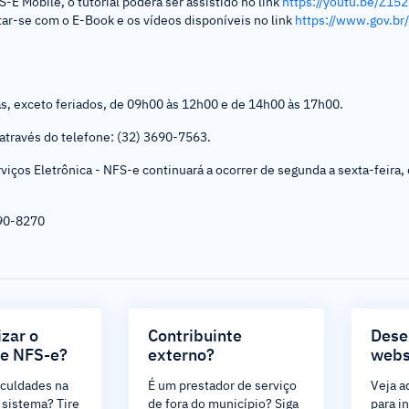
E Mobile, o tutorial poderá ser assistido no link
https://youtu.be/Z1
ntar-se com o E-Book e os vídeos disponíveis no link
https://www.gov.br/
as, exceto feriados, de 09h00 às 12h00 e de 14h00 às 17h00.
através do telefone: (32) 3690-7563.
iços Eletrônica - NFS-e continuará a ocorrer de segunda a sexta-feira, 
690-8270
izar o
Contribuinte
Dese
de NFS-e?
externo?
webs
iculdades na
É um prestador de serviço
Veja a
 sistema? Tire
de fora do município? Siga
para i