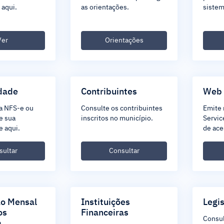
 aqui.
as orientações.
sistem
Ver
Orientações
dade
Contribuintes
Web 
a NFS-e ou
Consulte os contribuintes
Emite 
e sua
inscritos no município.
Servic
e aqui.
de ace
sultar
Consultar
ão Mensal
Instituições
Legi
os
Financeiras
Consul
a