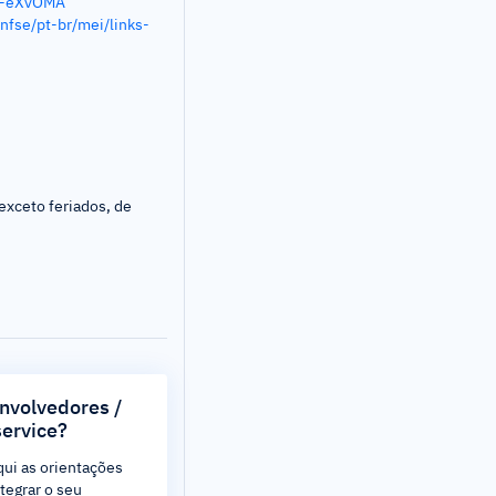
52-eXvOMA
nfse/pt-br/mei/links-
exceto feriados, de
nvolvedores /
ervice?
qui as orientações
ntegrar o seu