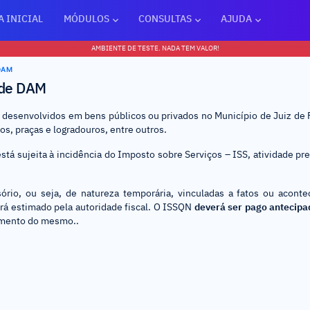
A INICIAL
MÓDULOS
CONSULTAS
AJUDA
AMBIENTE DE TESTE. NADA TEM VALOR!
DAM
 de DAM
 desenvolvidos em bens públicos ou privados no Município de Juiz de 
s, praças e logradouros, entre outros.
stá sujeita à incidência do Imposto sobre Serviços – ISS, atividade prev
isório, ou seja, de natureza temporária, vinculadas a fatos ou acont
erá estimado pela autoridade fiscal. O ISSQN
deverá ser pago antecip
gamento do mesmo..